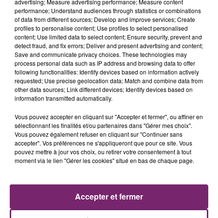
advertising; Measure advertising performance; Measure content
performance; Understand audiences through statistics or combinations
of data from different sources; Develop and improve services; Create
profiles to personalise content; Use profiles to select personalised
content; Use limited data to select content; Ensure security, prevent and
detect fraud, and fix errors; Deliver and present advertising and content;
Save and communicate privacy choices. These technologies may
process personal data such as IP address and browsing data to offer
following functionalities: Identify devices based on information actively
requested; Use precise geolocation data; Match and combine data from
other data sources; Link different devices; Identify devices based on
information transmitted automatically.
Vous pouvez accepter en cliquant sur "Accepter et fermer", ou affiner en
sélectionnant les finalités et/ou partenaires dans "Gérer mes choix".
La Bulle - Guinguette éphémère
Vous pouvez également refuser en cliquant sur "Continuer sans
de Frelinghien !
accepter". Vos préférences ne s'appliqueront que pour ce site. Vous
pouvez mettre à jour vos choix, ou retirer votre consentement à tout
moment via le lien "Gérer les cookies" situé en bas de chaque page.
éclipse solaire du 12 Août 2026
Accepter et fermer