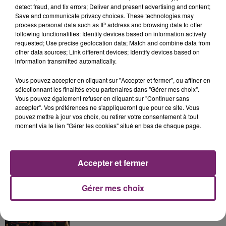
detect fraud, and fix errors; Deliver and present advertising and content;
Save and communicate privacy choices. These technologies may
process personal data such as IP address and browsing data to offer
following functionalities: Identify devices based on information actively
requested; Use precise geolocation data; Match and combine data from
other data sources; Link different devices; Identify devices based on
La Bulle - Guinguette éphémère
information transmitted automatically.
de Frelinghien !
Vous pouvez accepter en cliquant sur "Accepter et fermer", ou affiner en
sélectionnant les finalités et/ou partenaires dans "Gérer mes choix".
Vous pouvez également refuser en cliquant sur "Continuer sans
accepter". Vos préférences ne s'appliqueront que pour ce site. Vous
pouvez mettre à jour vos choix, ou retirer votre consentement à tout
éclipse solaire du 12 Août 2026
moment via le lien "Gérer les cookies" situé en bas de chaque page.
Accepter et fermer
Gérer mes choix
158 pompiers de la région sont
partis hier soir pour la Gironde