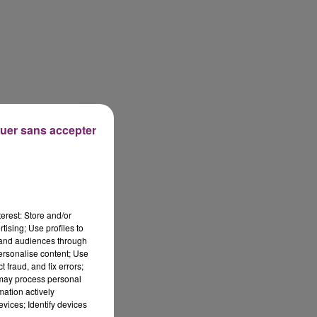
uer sans accepter
erest: Store and/or
tising; Use profiles to
tand audiences through
personalise content; Use
 fraud, and fix errors;
 may process personal
mation actively
vices; Identify devices