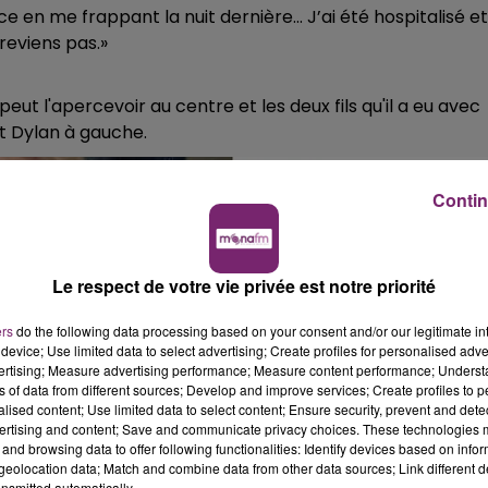
e en me frappant la nuit dernière... J’ai été hospitalisé et
reviens pas.»
peut l'apercevoir au centre et les deux fils qu'il a eu avec
t Dylan à gauche.
Contin
Le respect de votre vie privée est notre priorité
ers
do the following data processing based on your consent and/or our legitimate int
device; Use limited data to select advertising; Create profiles for personalised adver
vertising; Measure advertising performance; Measure content performance; Unders
ns of data from different sources; Develop and improve services; Create profiles to 
alised content; Use limited data to select content; Ensure security, prevent and detect
ertising and content; Save and communicate privacy choices. These technologies
and browsing data to offer following functionalities: Identify devices based on infor
eolocation data; Match and combine data from other data sources; Link different de
nsmitted automatically.