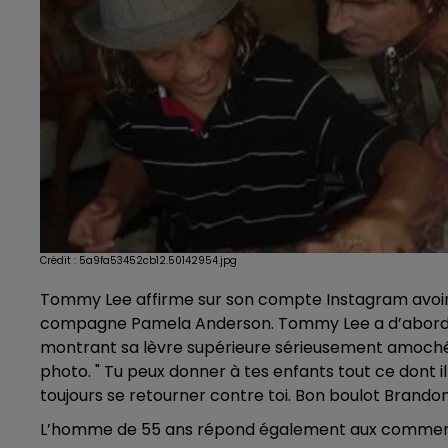
Crédit :
5a9fa53452cb12.50142954.jpg
Tommy Lee affirme sur son compte Instagram avoir é
compagne Pamela Anderson. Tommy Lee a d’abord 
montrant sa lèvre supérieure sérieusement amochée.
photo. " Tu peux donner à tes enfants tout ce dont il
toujours se retourner contre toi. Bon boulot Brandon. S
L’homme de 55 ans répond également aux commenta