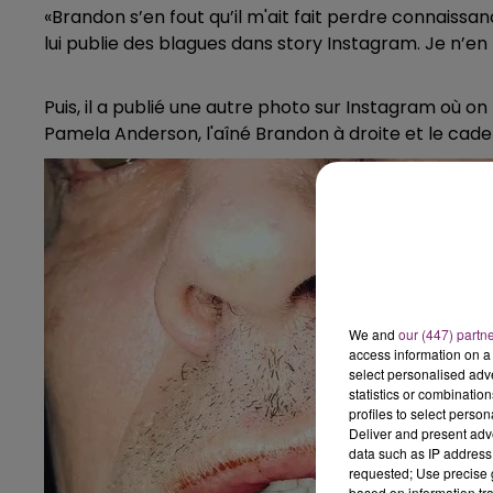
«Brandon s’en fout qu’il m'ait fait perdre connaissanc
lui publie des blagues dans story Instagram. Je n’en 
Puis, il a publié une autre photo sur Instagram où on 
Pamela Anderson, l'aîné Brandon à droite et le cade
We and
our (447) partn
access information on a 
select personalised ad
statistics or combinatio
profiles to select person
Deliver and present adv
data such as IP address 
requested; Use precise g
based on information tra