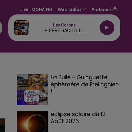
Live :
MONA FM
Webradios
Podcasts
Les Corons
PIERRE BACHELET
La Bulle - Guinguette
éphémère de Frelinghien
!
éclipse solaire du 12
Août 2026