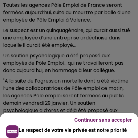
Toutes les agences Pôle Emploi de France seront
fermées aujourd’hui, suite au meurtre par balle d’une
employée de Pôle Emploi à Valence.
Le suspect est un quinquagénaire, qui aurait aussi tué
une employée d’une entreprise ardéchoise dans
laquelle il aurait été employé…
Un soutien psychologique a été proposé aux
employés de Pôle Emploi... qui ne travailleront pas
donc aujourd’hui, en hommage à leur collègue.
"A la suite de l’agression mortelle dont a été victime
l’une des collaboratrices de Pôle emploi ce matin,
les agences Pôle emploi seront fermées au public
demain vendredi 29 janvier. Un soutien
psychologique a d’ores et déjà été proposé aux
agents. En solidarité avec la famille de la victime, ses
Continuer sans accepter
proches et l’ensemble de ses collègues, une minute
Le respect de votre vie privée est notre priorité
de silence sera respectée à midi dans tout