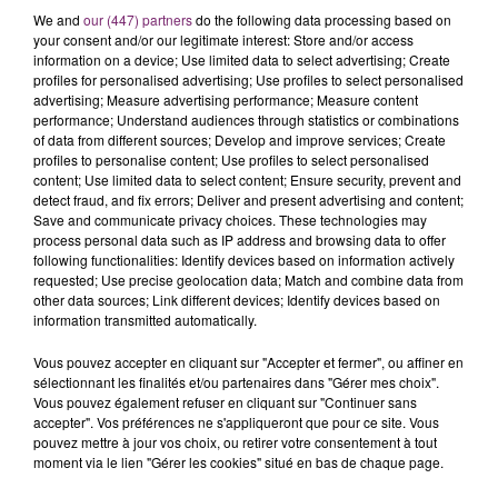
l’établissement. Ce temps permettra aux équipes de
We and
our (447) partners
do the following data processing based on
Pôle emploi de se recueillir.
your consent and/or our legitimate interest: Store and/or access
Les services de Pôle emploi restent accessibles à
information on a device; Use limited data to select advertising; Create
profiles for personalised advertising; Use profiles to select personalised
distance et les conseillers sont mobilisés pour
advertising; Measure advertising performance; Measure content
accompagner les demandeurs d’emploi (par
performance; Understand audiences through statistics or combinations
téléphone au 3949 et par email via leur espace
of data from different sources; Develop and improve services; Create
profiles to personalise content; Use profiles to select personalised
personnel sur
content; Use limited data to select content; Ensure security, prevent and
pole-emploi.fr dans la rubrique « Mes échanges avec
detect fraud, and fix errors; Deliver and present advertising and content;
Pôle emploi – Mes contacts en agence », ou sur
Save and communicate privacy choices. These technologies may
process personal data such as IP address and browsing data to offer
l’application mobile « Mon espace », rubrique « Mon
following functionalities: Identify devices based on information actively
conseiller ») et les entreprises (par téléphone au
requested; Use precise geolocation data; Match and combine data from
3995 et par email) afin de répondre à leurs questions"
other data sources; Link different devices; Identify devices based on
information transmitted automatically.
Vous pouvez accepter en cliquant sur "Accepter et fermer", ou affiner en
sélectionnant les finalités et/ou partenaires dans "Gérer mes choix".
Vous pouvez également refuser en cliquant sur "Continuer sans
accepter". Vos préférences ne s'appliqueront que pour ce site. Vous
pouvez mettre à jour vos choix, ou retirer votre consentement à tout
moment via le lien "Gérer les cookies" situé en bas de chaque page.
La Bulle - Guinguette éphémère