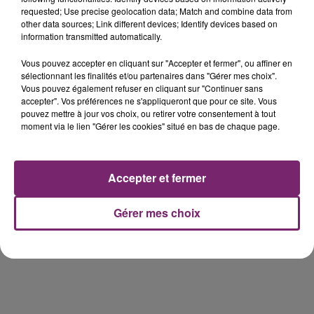
requested; Use precise geolocation data; Match and combine data from
other data sources; Link different devices; Identify devices based on
information transmitted automatically.
Vous pouvez accepter en cliquant sur "Accepter et fermer", ou affiner en
éclipse solaire du 12 Août 2026
sélectionnant les finalités et/ou partenaires dans "Gérer mes choix".
Vous pouvez également refuser en cliquant sur "Continuer sans
accepter". Vos préférences ne s'appliqueront que pour ce site. Vous
pouvez mettre à jour vos choix, ou retirer votre consentement à tout
moment via le lien "Gérer les cookies" situé en bas de chaque page.
158 pompiers de la région sont
Accepter et fermer
partis hier soir pour la Gironde
Gérer mes choix