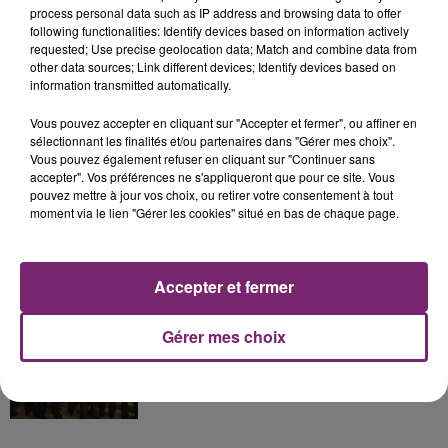
process personal data such as IP address and browsing data to offer
La Bulle - Guinguette éphémère
following functionalities: Identify devices based on information actively
requested; Use precise geolocation data; Match and combine data from
de Frelinghien !
other data sources; Link different devices; Identify devices based on
information transmitted automatically.
Vous pouvez accepter en cliquant sur "Accepter et fermer", ou affiner en
sélectionnant les finalités et/ou partenaires dans "Gérer mes choix".
Vous pouvez également refuser en cliquant sur "Continuer sans
éclipse solaire du 12 Août 2026
accepter". Vos préférences ne s'appliqueront que pour ce site. Vous
pouvez mettre à jour vos choix, ou retirer votre consentement à tout
moment via le lien "Gérer les cookies" situé en bas de chaque page.
Accepter et fermer
158 pompiers de la région sont
partis hier soir pour la Gironde
Gérer mes choix