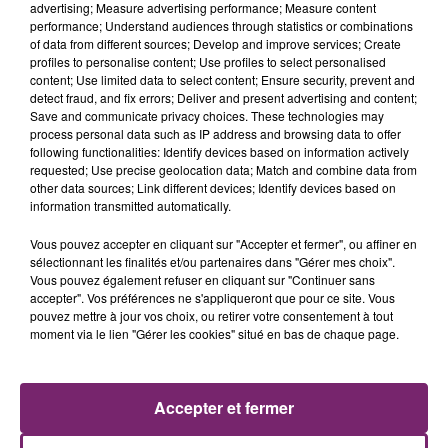
advertising; Measure advertising performance; Measure content
performance; Understand audiences through statistics or combinations
of data from different sources; Develop and improve services; Create
profiles to personalise content; Use profiles to select personalised
content; Use limited data to select content; Ensure security, prevent and
detect fraud, and fix errors; Deliver and present advertising and content;
Save and communicate privacy choices. These technologies may
process personal data such as IP address and browsing data to offer
following functionalities: Identify devices based on information actively
requested; Use precise geolocation data; Match and combine data from
other data sources; Link different devices; Identify devices based on
information transmitted automatically.
Vous pouvez accepter en cliquant sur "Accepter et fermer", ou affiner en
sélectionnant les finalités et/ou partenaires dans "Gérer mes choix".
La Bulle - Guinguette éphémère
Vous pouvez également refuser en cliquant sur "Continuer sans
de Frelinghien !
accepter". Vos préférences ne s'appliqueront que pour ce site. Vous
pouvez mettre à jour vos choix, ou retirer votre consentement à tout
moment via le lien "Gérer les cookies" situé en bas de chaque page.
Accepter et fermer
éclipse solaire du 12 Août 2026