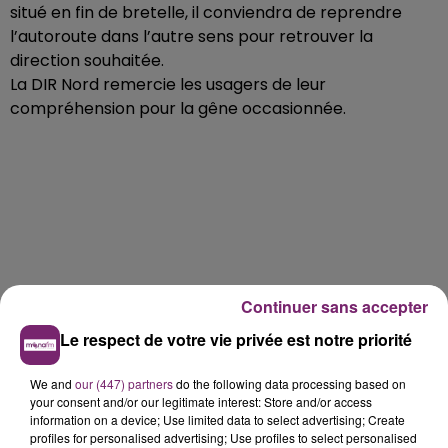
situé en fin de bretelle, il conviendra de reprendre
l’autoroute dans l’autre sens pour retrouver la
direction souhaitée.
La DIR Nord remercie les usagers de leur
compréhension pour la gêne occasionnée.
Continuer sans accepter
Le respect de votre vie privée est notre priorité
We and
our (447) partners
do the following data processing based on
your consent and/or our legitimate interest: Store and/or access
information on a device; Use limited data to select advertising; Create
profiles for personalised advertising; Use profiles to select personalised