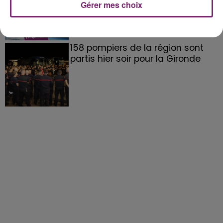
Gérer mes choix
158 pompiers de la région sont
partis hier soir pour la Gironde