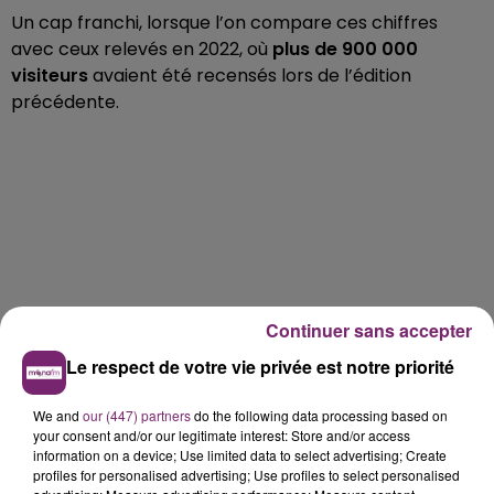
Un cap franchi, lorsque l’on compare ces chiffres
avec ceux relevés en 2022, où
plus de
900 000
visiteurs
avaient été recensés lors de l’édition
précédente.
Continuer sans accepter
Le respect de votre vie privée est notre priorité
We and
our (447) partners
do the following data processing based on
your consent and/or our legitimate interest: Store and/or access
information on a device; Use limited data to select advertising; Create
profiles for personalised advertising; Use profiles to select personalised