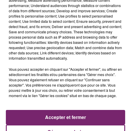
advertising; Measure advertising performance; Measure content
performance; Understand audiences through statistics or combinations
of data from different sources; Develop and improve services; Create
profiles to personalise content; Use profiles to select personalised
content; Use limited data to select content; Ensure security, prevent and
detect fraud, and fix errors; Deliver and present advertising and content;
Save and communicate privacy choices. These technologies may
process personal data such as IP address and browsing data to offer
following functionalities: Identify devices based on information actively
requested; Use precise geolocation data; Match and combine data from
other data sources; Link different devices; Identify devices based on
information transmitted automatically.
Vous pouvez accepter en cliquant sur "Accepter et fermer", ou affiner en
sélectionnant les finalités et/ou partenaires dans "Gérer mes choix".
La Bulle - Guinguette éphémère
Vous pouvez également refuser en cliquant sur "Continuer sans
de Frelinghien !
accepter". Vos préférences ne s'appliqueront que pour ce site. Vous
pouvez mettre à jour vos choix, ou retirer votre consentement à tout
moment via le lien "Gérer les cookies" situé en bas de chaque page.
éclipse solaire du 12 Août 2026
Accepter et fermer