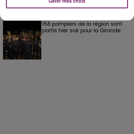
Gérer mes choix
158 pompiers de la région sont
partis hier soir pour la Gironde