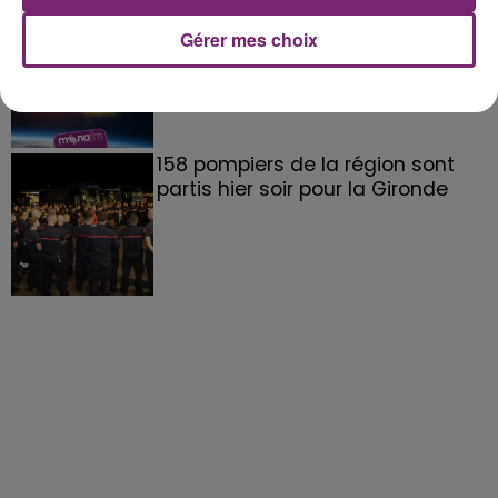
éclipse solaire du 12 Août 2026
Gérer mes choix
158 pompiers de la région sont
partis hier soir pour la Gironde