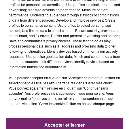
profiles for personalised advertising; Use profiles to select personalised
advertising; Measure advertising performance; Measure content
performance; Understand audiences through statistics or combinations
of data from different sources; Develop and improve services; Create
profiles to personalise content; Use profiles to select personalised
content; Use limited data to select content; Ensure security, prevent and
detect fraud, and fix errors; Deliver and present advertising and content;
Save and communicate privacy choices. These technologies may
process personal data such as IP address and browsing data to offer
following functionalities: Identify devices based on information actively
requested; Use precise geolocation data; Match and combine data from
other data sources; Link different devices; Identify devices based on
information transmitted automatically.
Vous pouvez accepter en cliquant sur "Accepter et fermer", ou affiner en
sélectionnant les finalités et/ou partenaires dans "Gérer mes choix".
Vous pouvez également refuser en cliquant sur "Continuer sans
accepter". Vos préférences ne s'appliqueront que pour ce site. Vous
La Bulle - Guinguette éphémère
pouvez mettre à jour vos choix, ou retirer votre consentement à tout
de Frelinghien !
moment via le lien "Gérer les cookies" situé en bas de chaque page.
Accepter et fermer