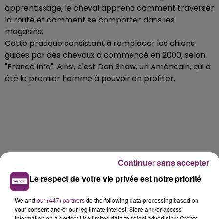
apprentissage, le cheval apprend comment traverser
la route et comment se comporter dans les
magasins.
Cette pratique consistant à remplacer les chiens
guides par des chevaux a commencé en 2000, selon
"France info". Ainsi, c'est Dan Shaw, un Américain, qui a
été le premier homme à pouvoir en profiter.
Continuer sans accepter
Le respect de votre vie privée est notre priorité
We and
our (447) partners
do the following data processing based on
your consent and/or our legitimate interest: Store and/or access
information on a device; Use limited data to select advertising; Create