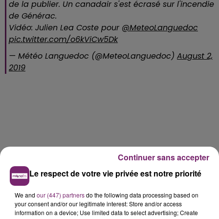
de la publier. Un canadair s'est écrasé sur l'incendie
de Générac.
Vidéo: Julien Lea Coste pour
@MeteoLanguedoc
pic.twitter.com/o6kViCw5Dk
— Météo Languedoc (@MeteoLanguedoc)
August 2,
2019
Continuer sans accepter
Le respect de votre vie privée est notre priorité
We and
our (447) partners
do the following data processing based on
your consent and/or our legitimate interest: Store and/or access
information on a device; Use limited data to select advertising; Create