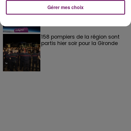
Gérer mes choix
158 pompiers de la région sont
partis hier soir pour la Gironde