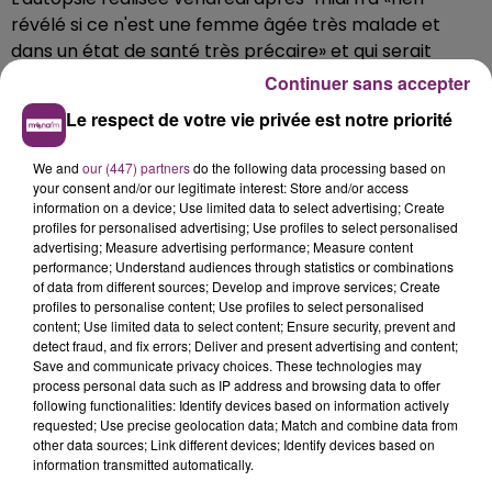
révélé si ce n'est une femme âgée très malade et
dans un état de santé très précaire» et qui serait
décédée «sur la route», bien avant d'arriver à Calais, a
Continuer sans accepter
indiqué le magistrat.
Le respect de votre vie privée est notre priorité
We and
our (447) partners
do the following data processing based on
your consent and/or our legitimate interest: Store and/or access
information on a device; Use limited data to select advertising; Create
profiles for personalised advertising; Use profiles to select personalised
advertising; Measure advertising performance; Measure content
performance; Understand audiences through statistics or combinations
of data from different sources; Develop and improve services; Create
profiles to personalise content; Use profiles to select personalised
content; Use limited data to select content; Ensure security, prevent and
detect fraud, and fix errors; Deliver and present advertising and content;
Save and communicate privacy choices. These technologies may
process personal data such as IP address and browsing data to offer
following functionalities: Identify devices based on information actively
requested; Use precise geolocation data; Match and combine data from
other data sources; Link different devices; Identify devices based on
information transmitted automatically.