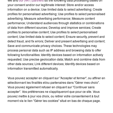
We and
our (447) partners
do the following data processing based on
your consent and/or our legitimate interest: Store and/or access
information on a device; Use limited data to select advertising; Create
profiles for personalised advertising; Use profiles to select personalised
advertising; Measure advertising performance; Measure content
performance; Understand audiences through statistics or combinations
of data from different sources; Develop and improve services; Create
profiles to personalise content; Use profiles to select personalised
content; Use limited data to select content; Ensure security, prevent and
detect fraud, and fix errors; Deliver and present advertising and content;
Save and communicate privacy choices. These technologies may
process personal data such as IP address and browsing data to offer
following functionalities: Identify devices based on information actively
requested; Use precise geolocation data; Match and combine data from
other data sources; Link different devices; Identify devices based on
information transmitted automatically.
Vous pouvez accepter en cliquant sur "Accepter et fermer", ou affiner en
sélectionnant les finalités et/ou partenaires dans "Gérer mes choix".
Vous pouvez également refuser en cliquant sur "Continuer sans
accepter". Vos préférences ne s'appliqueront que pour ce site. Vous
pouvez mettre à jour vos choix, ou retirer votre consentement à tout
moment via le lien "Gérer les cookies" situé en bas de chaque page.
La Bulle - Guinguette éphémère
de Frelinghien !