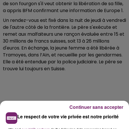
de son fourgon s'il veut obtenir la libération de sa fille,
a appris BFM confirmant une information de Europe 1.
Un rendez-vous est fixé dans la nuit de jeudi à vendredi
de l'autre côté de la frontière. Le père s'exécute et
remet aux malfaiteurs une rançon évaluée entre 15 et
30 millions de francs suisses, soit 13 à 26 millions
d'euros. En échange, la jeune femme a été libérée à
Tramoyes, dans l’Ain, et recueillie par les gendarmes.
Elle a été entendue par la police judiciaire. Le père se
trouve lui toujours en Suisse.
Continuer sans accepter
Le respect de votre vie privée est notre priorité