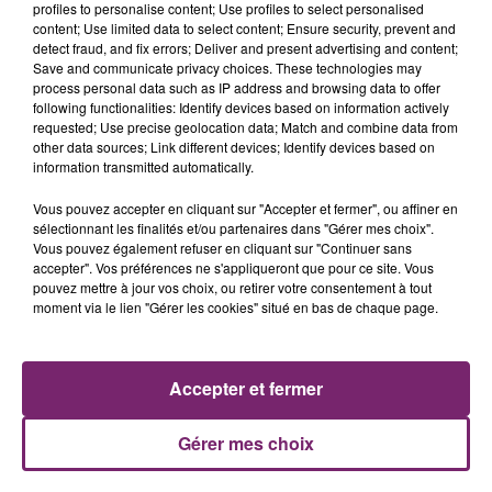
profiles to personalise content; Use profiles to select personalised
content; Use limited data to select content; Ensure security, prevent and
detect fraud, and fix errors; Deliver and present advertising and content;
Save and communicate privacy choices. These technologies may
process personal data such as IP address and browsing data to offer
following functionalities: Identify devices based on information actively
requested; Use precise geolocation data; Match and combine data from
other data sources; Link different devices; Identify devices based on
information transmitted automatically.
La Bulle - Guinguette éphémère
de Frelinghien !
Vous pouvez accepter en cliquant sur "Accepter et fermer", ou affiner en
sélectionnant les finalités et/ou partenaires dans "Gérer mes choix".
Vous pouvez également refuser en cliquant sur "Continuer sans
accepter". Vos préférences ne s'appliqueront que pour ce site. Vous
pouvez mettre à jour vos choix, ou retirer votre consentement à tout
moment via le lien "Gérer les cookies" situé en bas de chaque page.
éclipse solaire du 12 Août 2026
Accepter et fermer
Gérer mes choix
158 pompiers de la région sont