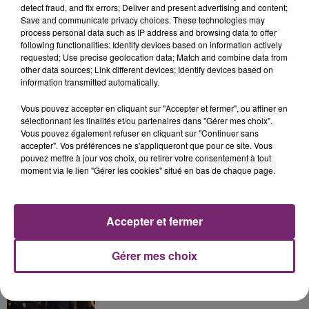
detect fraud, and fix errors; Deliver and present advertising and content;
Save and communicate privacy choices. These technologies may
process personal data such as IP address and browsing data to offer
following functionalities: Identify devices based on information actively
requested; Use precise geolocation data; Match and combine data from
La Bulle - Guinguette éphémère
other data sources; Link different devices; Identify devices based on
information transmitted automatically.
de Frelinghien !
Vous pouvez accepter en cliquant sur "Accepter et fermer", ou affiner en
sélectionnant les finalités et/ou partenaires dans "Gérer mes choix".
Vous pouvez également refuser en cliquant sur "Continuer sans
accepter". Vos préférences ne s'appliqueront que pour ce site. Vous
pouvez mettre à jour vos choix, ou retirer votre consentement à tout
éclipse solaire du 12 Août 2026
moment via le lien "Gérer les cookies" situé en bas de chaque page.
Accepter et fermer
158 pompiers de la région sont
Gérer mes choix
partis hier soir pour la Gironde