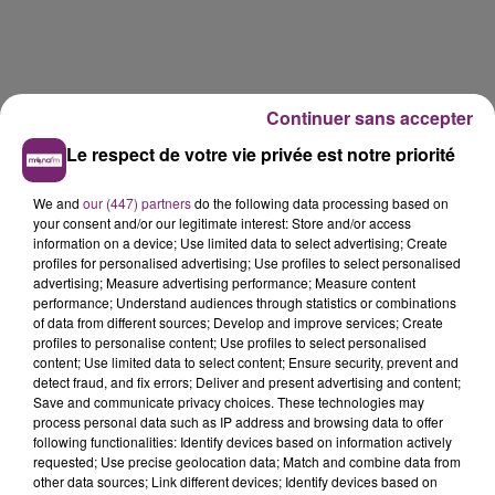
Continuer sans accepter
Le respect de votre vie privée est notre priorité
We and
our (447) partners
do the following data processing based on
your consent and/or our legitimate interest: Store and/or access
information on a device; Use limited data to select advertising; Create
profiles for personalised advertising; Use profiles to select personalised
advertising; Measure advertising performance; Measure content
performance; Understand audiences through statistics or combinations
of data from different sources; Develop and improve services; Create
profiles to personalise content; Use profiles to select personalised
La Bulle - Guinguette éphémère
content; Use limited data to select content; Ensure security, prevent and
de Frelinghien !
detect fraud, and fix errors; Deliver and present advertising and content;
Save and communicate privacy choices. These technologies may
process personal data such as IP address and browsing data to offer
following functionalities: Identify devices based on information actively
requested; Use precise geolocation data; Match and combine data from
other data sources; Link different devices; Identify devices based on