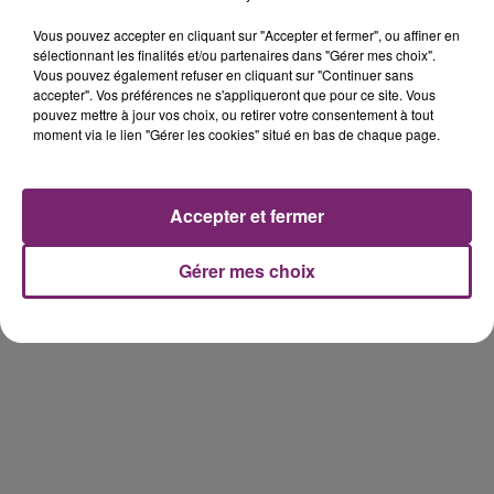
Vous pouvez accepter en cliquant sur "Accepter et fermer", ou affiner en
sélectionnant les finalités et/ou partenaires dans "Gérer mes choix".
Vous pouvez également refuser en cliquant sur "Continuer sans
accepter". Vos préférences ne s'appliqueront que pour ce site. Vous
pouvez mettre à jour vos choix, ou retirer votre consentement à tout
158 pompiers de la région sont
moment via le lien "Gérer les cookies" situé en bas de chaque page.
partis hier soir pour la Gironde
Accepter et fermer
Gérer mes choix