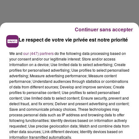
Continuer sans accepter
Le respect de votre vie privée est notre priorité
We and
our (447) partners
do the following data processing based on
your consent and/or our legitimate interest: Store and/or access
information on a device; Use limited data to select advertising; Create
profiles for personalised advertising; Use profiles to select personalised
advertising; Measure advertising performance; Measure content
performance; Understand audiences through statistics or combinations
of data from different sources; Develop and improve services; Create
profiles to personalise content; Use profiles to select personalised
La Bulle - Guinguette éphémère
content; Use limited data to select content; Ensure security, prevent and
de Frelinghien !
detect fraud, and fix errors; Deliver and present advertising and content;
Save and communicate privacy choices. These technologies may
process personal data such as IP address and browsing data to offer
following functionalities: Identify devices based on information actively
requested; Use precise geolocation data; Match and combine data from
other data sources; Link different devices; Identify devices based on
éclipse solaire du 12 Août 2026
information transmitted automatically.