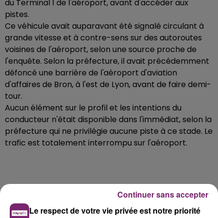
du Terminal 1 de l'aéroport, avant d'accéder aux
pistes.
Ce véhicule avait auparavant été signalé circulant à
grande vitesse et à contre-sens sur des autoroutes
voisines de l'aéroport, selon une source proche de
l'enquête. Selon la préfecture, il avait précédemment
défoncé une barrière de l'aéroport d'aviation
d'affaires de Bron, à l'est de Lyon, avant de faire demi-
tour.
Aucun élément sur le profil et les intentions du
conducteur n'était disponible dans l'immédiat, selon la
préfecture qui ne privilégie aucune piste à ce stade. Le
trafic est totalement interrompu sur l'aéroport.
Continuer sans accepter
Le respect de votre vie privée est notre priorité