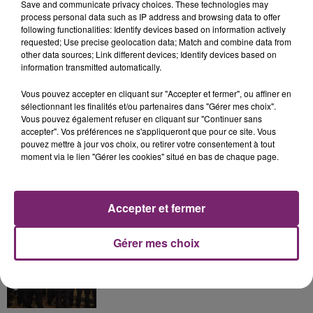
Save and communicate privacy choices. These technologies may
process personal data such as IP address and browsing data to offer
following functionalities: Identify devices based on information actively
La Bulle - Guinguette éphémère
requested; Use precise geolocation data; Match and combine data from
de Frelinghien !
other data sources; Link different devices; Identify devices based on
information transmitted automatically.
Vous pouvez accepter en cliquant sur "Accepter et fermer", ou affiner en
sélectionnant les finalités et/ou partenaires dans "Gérer mes choix".
Vous pouvez également refuser en cliquant sur "Continuer sans
éclipse solaire du 12 Août 2026
accepter". Vos préférences ne s'appliqueront que pour ce site. Vous
pouvez mettre à jour vos choix, ou retirer votre consentement à tout
moment via le lien "Gérer les cookies" situé en bas de chaque page.
Accepter et fermer
158 pompiers de la région sont
partis hier soir pour la Gironde
Gérer mes choix