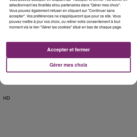
sélectionnant les finalités et/ou partenaires dans "Gérer mes choix".
• Porter un masque jetable, uniquement quand on est
Vous pouvez également refuser en cliquant sur "Continuer sans
accepter". Vos préférences ne s'appliqueront que pour ce site. Vous
malade ;
pouvez mettre à jour vos choix, ou retirer votre consentement à tout
moment via le lien "Gérer les cookies" situé en bas de chaque page.
• Éviter de se toucher le visage, en particulier le nez et
la bouche ;
Accepter et fermer
• Rester chez soi, limiter les sorties et contacter votre
médecin si votre état de santé le justifie.
Gérer mes choix
HD