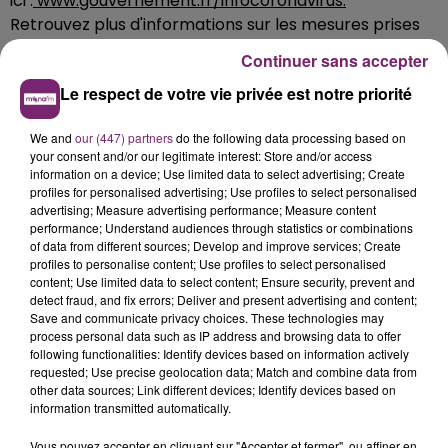
ici :
www.gouvernement.fr/
infocoronavirus.
Retrouvez plus d'informations sur les mesures prises
par l’Éducation nationale dans l'académie
Continuer sans accepter
de Lille :
http://www.ac-lille.fr/
Le respect de votre vie privée est notre priorité
Recommandations pour les habitants
We and
our (447) partners
do the following data processing based on
your consent and/or our legitimate interest: Store and/or access
La meilleure protection contre le virus consiste à
information on a device; Use limited data to select advertising; Create
provisoirement cesser les poignées de main et
profiles for personalised advertising; Use profiles to select personalised
advertising; Measure advertising performance; Measure content
embrassades, et à respecter les « gestes barrières »,
performance; Understand audiences through statistics or combinations
des mesures simples et efficaces pour freiner la
of data from different sources; Develop and improve services; Create
diffusion du virus :
profiles to personalise content; Use profiles to select personalised
content; Use limited data to select content; Ensure security, prevent and
detect fraud, and fix errors; Deliver and present advertising and content;
• Se laver les mains régulièrement (pendant 30
Save and communicate privacy choices. These technologies may
secondes avec de l'eau et du savon) ;
process personal data such as IP address and browsing data to offer
following functionalities: Identify devices based on information actively
requested; Use precise geolocation data; Match and combine data from
• Éternuer et tousser dans son coude ;
other data sources; Link different devices; Identify devices based on
information transmitted automatically.
• Utiliser un mouchoir à usage unique ;
Vous pouvez accepter en cliquant sur "Accepter et fermer", ou affiner en