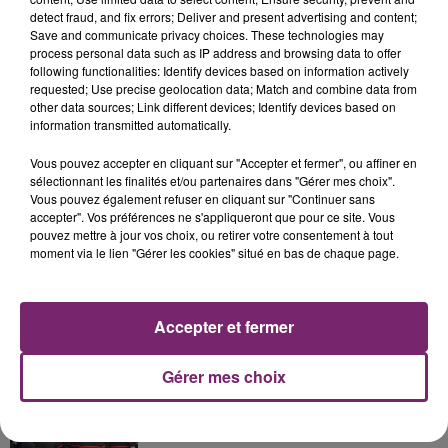
detect fraud, and fix errors; Deliver and present advertising and content;
Save and communicate privacy choices. These technologies may
process personal data such as IP address and browsing data to offer
following functionalities: Identify devices based on information actively
requested; Use precise geolocation data; Match and combine data from
other data sources; Link different devices; Identify devices based on
La Bulle - Guinguette éphémère
information transmitted automatically.
de Frelinghien !
Vous pouvez accepter en cliquant sur "Accepter et fermer", ou affiner en
sélectionnant les finalités et/ou partenaires dans "Gérer mes choix".
Vous pouvez également refuser en cliquant sur "Continuer sans
accepter". Vos préférences ne s'appliqueront que pour ce site. Vous
pouvez mettre à jour vos choix, ou retirer votre consentement à tout
éclipse solaire du 12 Août 2026
moment via le lien "Gérer les cookies" situé en bas de chaque page.
Accepter et fermer
Gérer mes choix
158 pompiers de la région sont
partis hier soir pour la Gironde