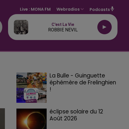
Live :
MONA FM
Webradios
Podcasts
C'est La Vie
ROBBIE NEVIL
La Bulle - Guinguette
éphémère de Frelinghien
!
éclipse solaire du 12
Août 2026