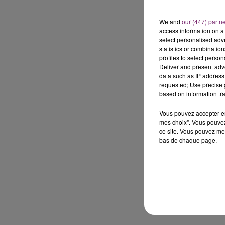
We and
our (447) partn
access information on a 
select personalised ad
statistics or combinatio
profiles to select person
Deliver and present adv
data such as IP address 
requested; Use precise g
based on information tra
Vous pouvez accepter en 
mes choix". Vous pouvez
ce site. Vous pouvez met
bas de chaque page.