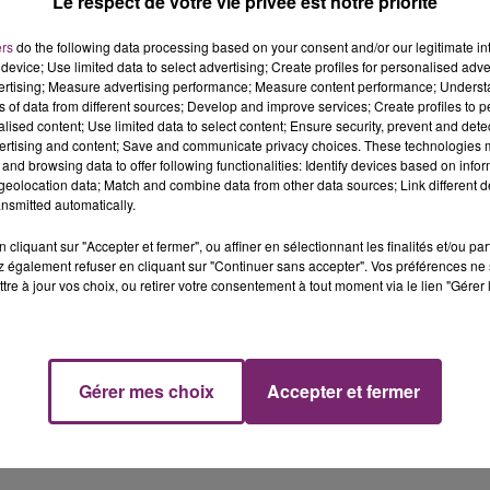
Le respect de votre vie privée est notre priorité
ers
do the following data processing based on your consent and/or our legitimate int
device; Use limited data to select advertising; Create profiles for personalised adver
vertising; Measure advertising performance; Measure content performance; Unders
ns of data from different sources; Develop and improve services; Create profiles to 
alised content; Use limited data to select content; Ensure security, prevent and detect
ertising and content; Save and communicate privacy choices. These technologies
and browsing data to offer following functionalities: Identify devices based on infor
eolocation data; Match and combine data from other data sources; Link different de
nsmitted automatically.
cliquant sur "Accepter et fermer", ou affiner en sélectionnant les finalités et/ou pa
 également refuser en cliquant sur "Continuer sans accepter". Vos préférences ne 
tre à jour vos choix, ou retirer votre consentement à tout moment via le lien "Gérer 
Gérer mes choix
Accepter et fermer