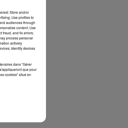
erest: Store and/or
tising; Use profiles to
tand audiences through
personalise content; Use
 fraud, and fix errors;
 may process personal
mation actively
vices; Identify devices
rtenaires dans "Gérer
s'appliqueront que pour
les cookies" situé en