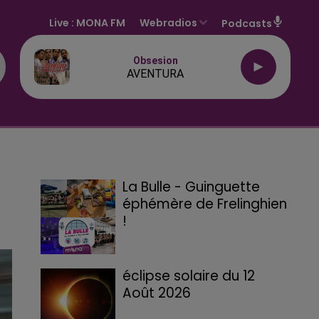
Live :
MONA FM
Webradios
Podcasts
Obsesion
AVENTURA
La Bulle - Guinguette
éphémère de Frelinghien
!
éclipse solaire du 12
Août 2026