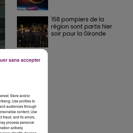
158 pompiers de la
région sont partis hier
soir pour la Gironde
uer sans accepter
u
erest: Store and/or
tising; Use profiles to
tand audiences through
personalise content; Use
 fraud, and fix errors;
 may process personal
mation actively
vices; Identify devices