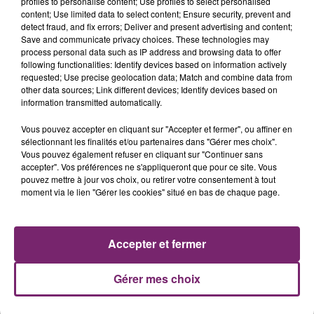
profiles to personalise content; Use profiles to select personalised
content; Use limited data to select content; Ensure security, prevent and
detect fraud, and fix errors; Deliver and present advertising and content;
Save and communicate privacy choices. These technologies may
process personal data such as IP address and browsing data to offer
following functionalities: Identify devices based on information actively
requested; Use precise geolocation data; Match and combine data from
other data sources; Link different devices; Identify devices based on
information transmitted automatically.
La Bulle - Guinguette éphémère
de Frelinghien !
Vous pouvez accepter en cliquant sur "Accepter et fermer", ou affiner en
sélectionnant les finalités et/ou partenaires dans "Gérer mes choix".
Vous pouvez également refuser en cliquant sur "Continuer sans
accepter". Vos préférences ne s'appliqueront que pour ce site. Vous
pouvez mettre à jour vos choix, ou retirer votre consentement à tout
moment via le lien "Gérer les cookies" situé en bas de chaque page.
éclipse solaire du 12 Août 2026
Accepter et fermer
Gérer mes choix
158 pompiers de la région sont
partis hier soir pour la Gironde