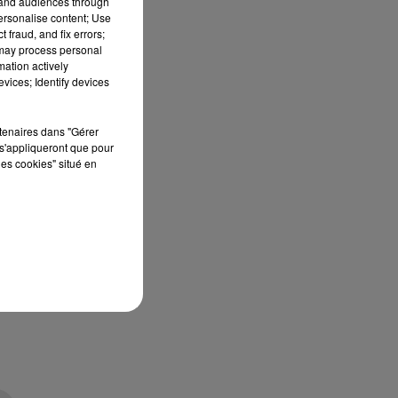
tand audiences through
personalise content; Use
ant
 fraud, and fix errors;
 may process personal
mation actively
vices; Identify devices
rtenaires dans "Gérer
s'appliqueront que pour
les cookies" situé en