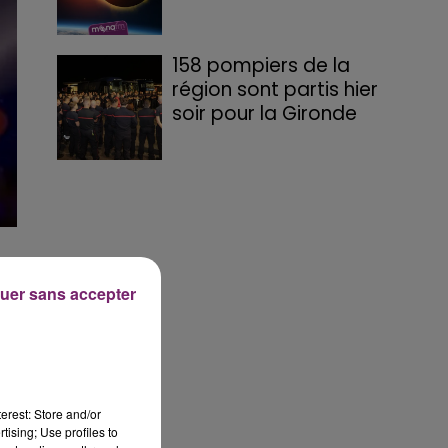
158 pompiers de la
région sont partis hier
soir pour la Gironde
uer sans accepter
t
erest: Store and/or
tising; Use profiles to