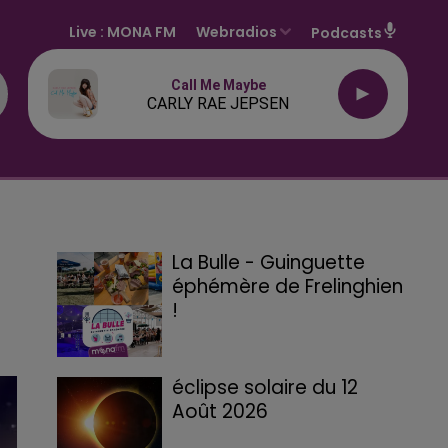
Live :
MONA FM
Webradios
Podcasts
Call Me Maybe
CARLY RAE JEPSEN
La Bulle - Guinguette
éphémère de Frelinghien
!
éclipse solaire du 12
Août 2026