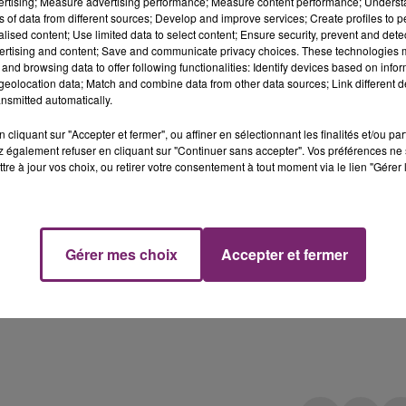
ommes verts de Toy Story, ce Pizza Planet version IRL va
vertising; Measure advertising performance; Measure content performance; Unders
ns of data from different sources; Develop and improve services; Create profiles to 
ar. Selon le site américain Disney News Todays, le restaur
alised content; Use limited data to select content; Ensure security, prevent and detect
’infini et au-delà", en passant par une grande pizza
ertising and content; Save and communicate privacy choices. These technologies
and browsing data to offer following functionalities: Identify devices based on infor
eolocation data; Match and combine data from other data sources; Link different de
nsmitted automatically.
cliquant sur "Accepter et fermer", ou affiner en sélectionnant les finalités et/ou pa
 également refuser en cliquant sur "Continuer sans accepter". Vos préférences ne 
tre à jour vos choix, ou retirer votre consentement à tout moment via le lien "Gérer 
Gérer mes choix
Accepter et fermer