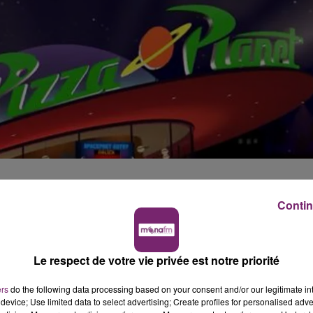
ythique du premier volet de la saga Toy Story. Base de
Contin
ncore persuadé d’être un ranger de l’espace, ce restauran
s américains va devenir réalité dans le parc Disneyland
Le respect de votre vie privée est notre priorité
 En effet, le Pizza Planet prendra la place du Redd
ers
do the following data processing based on your consent and/or our legitimate int
éjà présent dans le parc californien. Bornes d’arcades,
device; Use limited data to select advertising; Create profiles for personalised adver