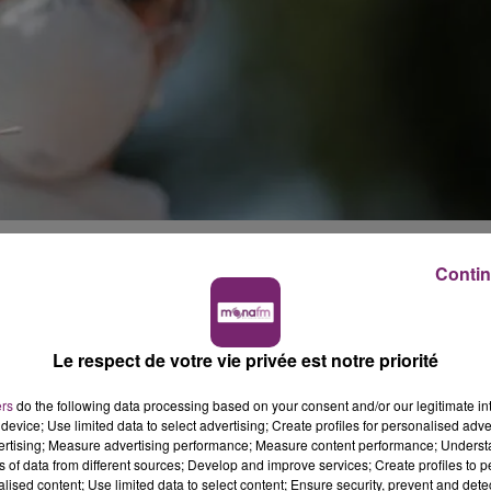
ant l’apparition d’un variant alsacien. Une information e
Contin
en été identifié par le centre hospitalier universitaire
t pas, a fait remonter l'information à l'Agence régionale 
Institut Pasteur.
Le respect de votre vie privée est notre priorité
 de Strasbourg n'ont jamais parlé de variant "alsacien"
ers
do the following data processing based on your consent and/or our legitimate int
 D'autant plus que la base de données internationales du C
device; Use limited data to select advertising; Create profiles for personalised adver
régions du monde, en Europe mais aussi aux Etats-Unis.
vertising; Measure advertising performance; Measure content performance; Unders
ns of data from different sources; Develop and improve services; Create profiles to 
alised content; Use limited data to select content; Ensure security, prevent and detect