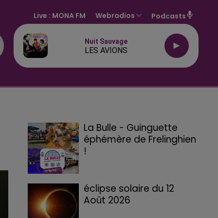
Live :
MONA FM
Webradios
Podcasts
Nuit Sauvage
LES AVIONS
La Bulle - Guinguette
éphémère de Frelinghien
!
éclipse solaire du 12
Août 2026