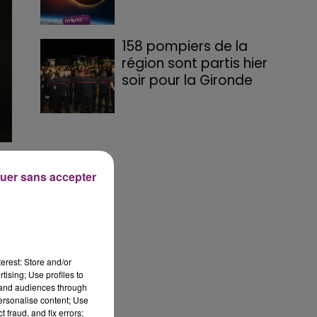
158 pompiers de la
région sont partis hier
soir pour la Gironde
n
uer sans accepter
de
erest: Store and/or
NR
tising; Use profiles to
tand audiences through
personalise content; Use
 fraud, and fix errors;