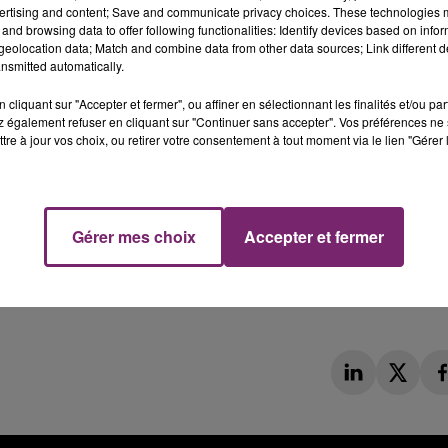
ertising and content; Save and communicate privacy choices. These technologies
and browsing data to offer following functionalities: Identify devices based on infor
eolocation data; Match and combine data from other data sources; Link different de
nsmitted automatically.
cliquant sur "Accepter et fermer", ou affiner en sélectionnant les finalités et/ou pa
 également refuser en cliquant sur "Continuer sans accepter". Vos préférences ne 
tre à jour vos choix, ou retirer votre consentement à tout moment via le lien "Gérer 
Gérer mes choix
Accepter et fermer