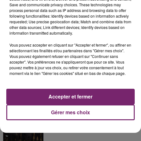
Save and communicate privacy choices. These technologies may
process personal data such as IP address and browsing data to offer
following functionalities: Identify devices based on information actively
requested; Use precise geolocation data; Match and combine data from
La Bulle - Guinguette éphémère
other data sources; Link different devices; Identify devices based on
de Frelinghien !
information transmitted automatically.
Vous pouvez accepter en cliquant sur "Accepter et fermer", ou affiner en
sélectionnant les finalités et/ou partenaires dans "Gérer mes choix".
Vous pouvez également refuser en cliquant sur "Continuer sans
accepter". Vos préférences ne s'appliqueront que pour ce site. Vous
éclipse solaire du 12 Août 2026
pouvez mettre à jour vos choix, ou retirer votre consentement à tout
moment via le lien "Gérer les cookies" situé en bas de chaque page.
Accepter et fermer
158 pompiers de la région sont
Gérer mes choix
partis hier soir pour la Gironde