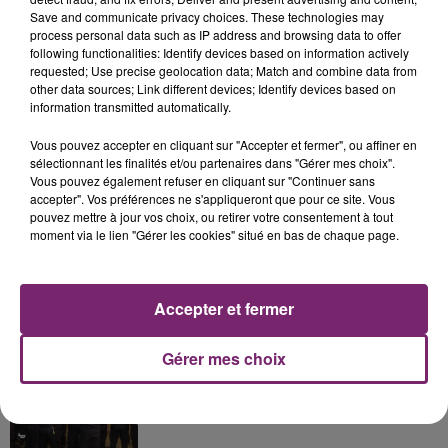
Save and communicate privacy choices. These technologies may
process personal data such as IP address and browsing data to offer
following functionalities: Identify devices based on information actively
requested; Use precise geolocation data; Match and combine data from
La Bulle - Guinguette éphémère
other data sources; Link different devices; Identify devices based on
de Frelinghien !
information transmitted automatically.
Vous pouvez accepter en cliquant sur "Accepter et fermer", ou affiner en
sélectionnant les finalités et/ou partenaires dans "Gérer mes choix".
Vous pouvez également refuser en cliquant sur "Continuer sans
accepter". Vos préférences ne s'appliqueront que pour ce site. Vous
éclipse solaire du 12 Août 2026
pouvez mettre à jour vos choix, ou retirer votre consentement à tout
moment via le lien "Gérer les cookies" situé en bas de chaque page.
Accepter et fermer
158 pompiers de la région sont
Gérer mes choix
partis hier soir pour la Gironde