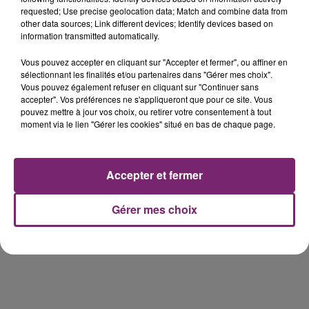
requested; Use precise geolocation data; Match and combine data from
other data sources; Link different devices; Identify devices based on
information transmitted automatically.
Vous pouvez accepter en cliquant sur "Accepter et fermer", ou affiner en
éclipse solaire du 12 Août 2026
sélectionnant les finalités et/ou partenaires dans "Gérer mes choix".
Vous pouvez également refuser en cliquant sur "Continuer sans
accepter". Vos préférences ne s'appliqueront que pour ce site. Vous
pouvez mettre à jour vos choix, ou retirer votre consentement à tout
moment via le lien "Gérer les cookies" situé en bas de chaque page.
158 pompiers de la région sont
Accepter et fermer
partis hier soir pour la Gironde
Gérer mes choix