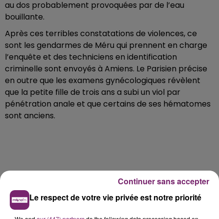
au dos probablement provoquées par de l’eau
bouillante.
Après ces terribles constatations de violences, ce
sont les gendarmes de Méru qui prennent en charge
l’enquête et des techniciens en identification
criminelle sont envoyés à Amiens. Le Parisien précise
en outre que les examens gynécologiques révèlent
que la petite fille de trois ans a subi un viol par
pénétration anale et que certains de ses hématomes
sont anciens.
Continuer sans accepter
Le respect de votre vie privée est notre priorité
We and
our (447) partners
do the following data processing based on