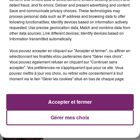
detect fraud, and fix errors; Deliver and present advertising and content;
Save and communicate privacy choices. These technologies may
process personal data such as IP address and browsing data to offer
following functionalities: Identify devices based on information actively
requested; Use precise geolocation data; Match and combine data from
other data sources; Link different devices; Identify devices based on
La Bulle - Guinguette éphémère
information transmitted automatically.
de Frelinghien !
Vous pouvez accepter en cliquant sur "Accepter et fermer", ou affiner en
sélectionnant les finalités et/ou partenaires dans "Gérer mes choix".
Vous pouvez également refuser en cliquant sur "Continuer sans
accepter". Vos préférences ne s'appliqueront que pour ce site. Vous
pouvez mettre à jour vos choix, ou retirer votre consentement à tout
éclipse solaire du 12 Août 2026
moment via le lien "Gérer les cookies" situé en bas de chaque page.
Accepter et fermer
Gérer mes choix
158 pompiers de la région sont
partis hier soir pour la Gironde