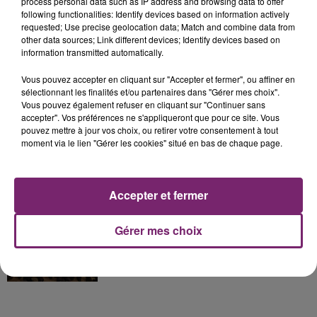
process personal data such as IP address and browsing data to offer
La Bulle - Guinguette éphémère
following functionalities: Identify devices based on information actively
de Frelinghien !
requested; Use precise geolocation data; Match and combine data from
other data sources; Link different devices; Identify devices based on
information transmitted automatically.
Vous pouvez accepter en cliquant sur "Accepter et fermer", ou affiner en
sélectionnant les finalités et/ou partenaires dans "Gérer mes choix".
éclipse solaire du 12 Août 2026
Vous pouvez également refuser en cliquant sur "Continuer sans
accepter". Vos préférences ne s'appliqueront que pour ce site. Vous
pouvez mettre à jour vos choix, ou retirer votre consentement à tout
moment via le lien "Gérer les cookies" situé en bas de chaque page.
Accepter et fermer
158 pompiers de la région sont
partis hier soir pour la Gironde
Gérer mes choix