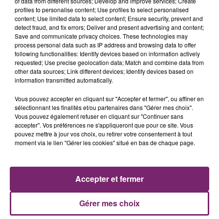
of data from different sources; Develop and improve services; Create
profiles to personalise content; Use profiles to select personalised
content; Use limited data to select content; Ensure security, prevent and
detect fraud, and fix errors; Deliver and present advertising and content;
Save and communicate privacy choices. These technologies may
process personal data such as IP address and browsing data to offer
following functionalities: Identify devices based on information actively
requested; Use precise geolocation data; Match and combine data from
other data sources; Link different devices; Identify devices based on
information transmitted automatically.
La Bulle - Guinguette éphémère
Vous pouvez accepter en cliquant sur "Accepter et fermer", ou affiner en
de Frelinghien !
sélectionnant les finalités et/ou partenaires dans "Gérer mes choix".
Vous pouvez également refuser en cliquant sur "Continuer sans
accepter". Vos préférences ne s'appliqueront que pour ce site. Vous
pouvez mettre à jour vos choix, ou retirer votre consentement à tout
moment via le lien "Gérer les cookies" situé en bas de chaque page.
éclipse solaire du 12 Août 2026
Accepter et fermer
Gérer mes choix