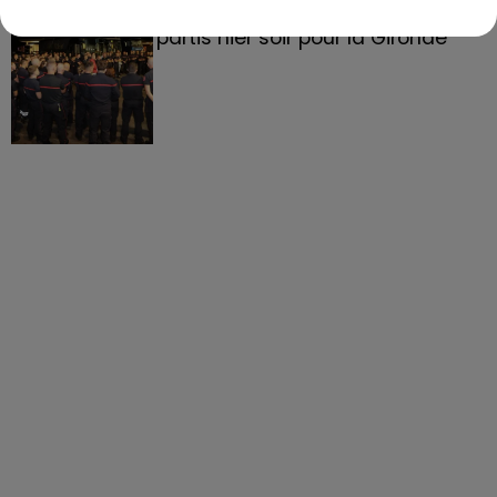
158 pompiers de la région sont
partis hier soir pour la Gironde