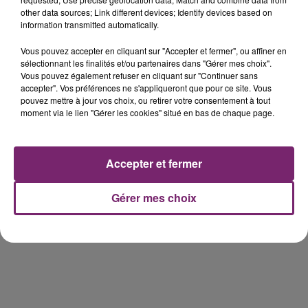
other data sources; Link different devices; Identify devices based on
information transmitted automatically.
éclipse solaire du 12 Août 2026
Vous pouvez accepter en cliquant sur "Accepter et fermer", ou affiner en
sélectionnant les finalités et/ou partenaires dans "Gérer mes choix".
Vous pouvez également refuser en cliquant sur "Continuer sans
accepter". Vos préférences ne s'appliqueront que pour ce site. Vous
pouvez mettre à jour vos choix, ou retirer votre consentement à tout
moment via le lien "Gérer les cookies" situé en bas de chaque page.
158 pompiers de la région sont
partis hier soir pour la Gironde
Accepter et fermer
Gérer mes choix