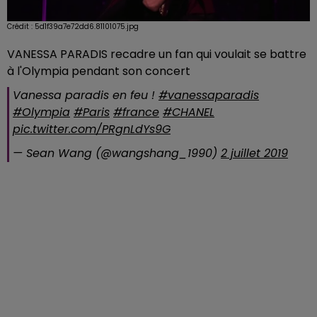
Crédit :
5d1f39a7e72dd6.81101075.jpg
VANESSA PARADIS recadre un fan qui voulait se battre
à l'Olympia pendant son concert
Vanessa paradis en feu !
#vanessaparadis
#Olympia
#Paris
#france
#CHANEL
pic.twitter.com/PRgnLdYs9G
— Sean Wang (@wangshang_1990)
2 juillet 2019