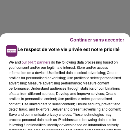
Continuer sans accepter
Le respect de votre vie privée est notre priorité
We and
our (447) partners
do the following data processing based on
your consent and/or our legitimate interest: Store and/or access
information on a device; Use limited data to select advertising; Create
profiles for personalised advertising; Use profiles to select personalised
advertising; Measure advertising performance; Measure content
performance; Understand audiences through statistics or combinations
of data from different sources; Develop and improve services; Create
profiles to personalise content; Use profiles to select personalised
content; Use limited data to select content; Ensure security, prevent and
detect fraud, and fix errors; Deliver and present advertising and content;
La Bulle - Guinguette éphémère
Save and communicate privacy choices. These technologies may
de Frelinghien !
process personal data such as IP address and browsing data to offer
following functionalities: Identify devices based on information actively
requested; Use precise geolocation data; Match and combine data from