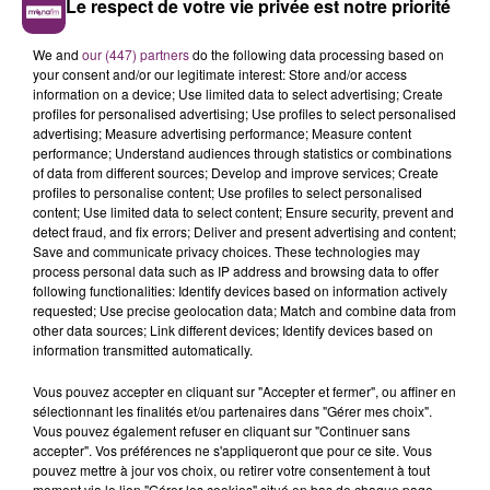
Le respect de votre vie privée est notre priorité
We and
our (447) partners
do the following data processing based on
your consent and/or our legitimate interest: Store and/or access
information on a device; Use limited data to select advertising; Create
profiles for personalised advertising; Use profiles to select personalised
advertising; Measure advertising performance; Measure content
performance; Understand audiences through statistics or combinations
of data from different sources; Develop and improve services; Create
profiles to personalise content; Use profiles to select personalised
content; Use limited data to select content; Ensure security, prevent and
detect fraud, and fix errors; Deliver and present advertising and content;
Save and communicate privacy choices. These technologies may
process personal data such as IP address and browsing data to offer
following functionalities: Identify devices based on information actively
requested; Use precise geolocation data; Match and combine data from
other data sources; Link different devices; Identify devices based on
information transmitted automatically.
Vous pouvez accepter en cliquant sur "Accepter et fermer", ou affiner en
sélectionnant les finalités et/ou partenaires dans "Gérer mes choix".
Vous pouvez également refuser en cliquant sur "Continuer sans
accepter". Vos préférences ne s'appliqueront que pour ce site. Vous
pouvez mettre à jour vos choix, ou retirer votre consentement à tout
moment via le lien "Gérer les cookies" situé en bas de chaque page.