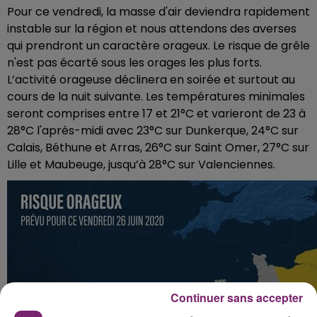
Pour ce vendredi, la masse d'air deviendra rapidement
instable sur la région et nous attendons des averses
qui prendront un caractère orageux. Le risque de grêle
n'est pas écarté sous les orages les plus forts.
L’activité orageuse déclinera en soirée et surtout au
cours de la nuit suivante. Les températures minimales
seront comprises entre 17 et 21°C et varieront de 23 à
28°C l'après-midi avec 23°C sur Dunkerque, 24°C sur
Calais, Béthune et Arras, 26°C sur Saint Omer, 27°C sur
Lille et Maubeuge, jusqu’à 28°C sur Valenciennes.
Continuer sans accepter