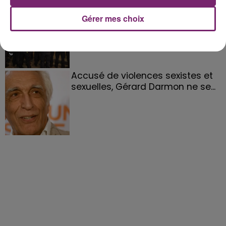
158 pompiers de la région sont
Gérer mes choix
partis hier soir pour la Gironde
Accusé de violences sexistes et
sexuelles, Gérard Darmon ne se...