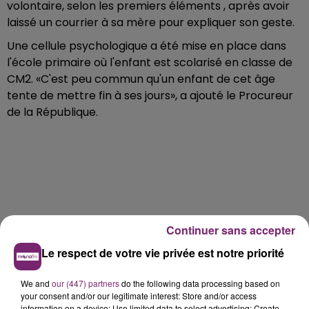
volontaire, selon les premiers éléments , après avoir
laissé un courrier à sa mère pour expliquer son geste.
Une cellule psychologique a été mise en place dans
l'école primaire où l'enfant est scolarisé en classe de
CM2. «C'est peu commun qu'un enfant de cet âge
tente de mettre fin à ses jours», a ajouté le Procureur
de la République.
Continuer sans accepter
Le respect de votre vie privée est notre priorité
We and
our (447) partners
do the following data processing based on
your consent and/or our legitimate interest: Store and/or access
information on a device; Use limited data to select advertising; Create