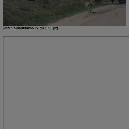
Crédit :
5af6d188b553b3.24037311.jpg