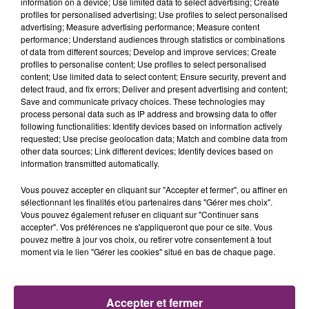
information on a device; Use limited data to select advertising; Create
profiles for personalised advertising; Use profiles to select personalised
advertising; Measure advertising performance; Measure content
performance; Understand audiences through statistics or combinations
of data from different sources; Develop and improve services; Create
profiles to personalise content; Use profiles to select personalised
content; Use limited data to select content; Ensure security, prevent and
detect fraud, and fix errors; Deliver and present advertising and content;
Save and communicate privacy choices. These technologies may
process personal data such as IP address and browsing data to offer
following functionalities: Identify devices based on information actively
requested; Use precise geolocation data; Match and combine data from
other data sources; Link different devices; Identify devices based on
information transmitted automatically.
Vous pouvez accepter en cliquant sur "Accepter et fermer", ou affiner en
sélectionnant les finalités et/ou partenaires dans "Gérer mes choix".
Vous pouvez également refuser en cliquant sur "Continuer sans
accepter". Vos préférences ne s'appliqueront que pour ce site. Vous
La Bulle - Guinguette éphémère
pouvez mettre à jour vos choix, ou retirer votre consentement à tout
de Frelinghien !
moment via le lien "Gérer les cookies" situé en bas de chaque page.
Accepter et fermer