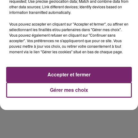
requested; Use precise geolocation data; Match and combine data from
other data sources; Link different devices; Identify devices based on
information transmitted automatically.
éclipse solaire du 12 Août 2026
Vous pouvez accepter en cliquant sur "Accepter et fermer", ou affiner en
sélectionnant les finalités et/ou partenaires dans "Gérer mes choix".
Vous pouvez également refuser en cliquant sur "Continuer sans
accepter". Vos préférences ne s'appliqueront que pour ce site. Vous
pouvez mettre à jour vos choix, ou retirer votre consentement à tout
moment via le lien "Gérer les cookies" situé en bas de chaque page.
158 pompiers de la région sont
partis hier soir pour la Gironde
Accepter et fermer
Gérer mes choix