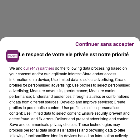
Continuer sans accepter
Le respect de votre vie privée est notre priorité
We and
our (447) partners
do the following data processing based on
your consent and/or our legitimate interest: Store and/or access
information on a device; Use limited data to select advertising; Create
profiles for personalised advertising; Use profiles to select personalised
advertising; Measure advertising performance; Measure content
performance; Understand audiences through statistics or combinations
of data from different sources; Develop and improve services; Create
profiles to personalise content; Use profiles to select personalised
content; Use limited data to select content; Ensure security, prevent and
detect fraud, and fix errors; Deliver and present advertising and content;
La Bulle - Guinguette éphémère
Save and communicate privacy choices. These technologies may
de Frelinghien !
process personal data such as IP address and browsing data to offer
following functionalities: Identify devices based on information actively