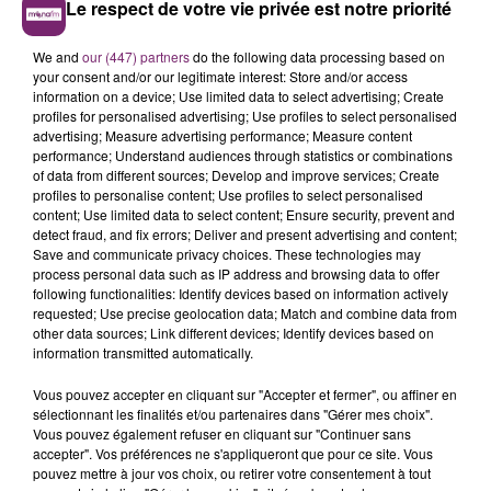
Le respect de votre vie privée est notre priorité
Les billets achetés pour les dates reportées seront
We and
our (447) partners
do the following data processing based on
toujours valables pour les dates correspondantes en
your consent and/or our legitimate interest: Store and/or access
2021-2022. Les personnes détentrices de billets pour
information on a device; Use limited data to select advertising; Create
les dates annulées et/ou celles détentrices de billets
profiles for personalised advertising; Use profiles to select personalised
advertising; Measure advertising performance; Measure content
pour les dates reportées et qui ne peuvent plus se
performance; Understand audiences through statistics or combinations
rendre à la nouvelle date, sont invitées à se
of data from different sources; Develop and improve services; Create
rapprocher de leur point de vente avant vendredi 26
profiles to personalise content; Use profiles to select personalised
content; Use limited data to select content; Ensure security, prevent and
février 2021 pour un remboursement.
detect fraud, and fix errors; Deliver and present advertising and content;
| communiqué | Suite à la situation sanitaire liée à
Save and communicate privacy choices. These technologies may
process personal data such as IP address and browsing data to offer
la Covid-19, le VersuS Tour de VITAA & Slimane qui
following functionalities: Identify devices based on information actively
devait...
requested; Use precise geolocation data; Match and combine data from
other data sources; Link different devices; Identify devices based on
Publiée par
Olympia Production
sur
Mardi 3
information transmitted automatically.
novembre 2020
Vous pouvez accepter en cliquant sur "Accepter et fermer", ou affiner en
sélectionnant les finalités et/ou partenaires dans "Gérer mes choix".
Vous pouvez également refuser en cliquant sur "Continuer sans
accepter". Vos préférences ne s'appliqueront que pour ce site. Vous
pouvez mettre à jour vos choix, ou retirer votre consentement à tout