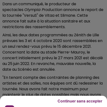
Dans un communiqué, le producteur de
spectacles
Olympia Production
annonce le report de
la tournée "VersuS" de Vitaa et Slimane. Cette
annonce fait suite à la situation sanitaire et aux
restrictions des rassemblements.
Ainsi, les deux dates programmées au Zénith de Lille
prévues les 3 et 4 octobre 2020 sont rassemblées en
un seul rendez-vous prévu le 15 décembre 2021.
Concernant la date au stade Pierre-Mauroy, le
concert initialement prévu le 27 mars 2021 est décalé
au 25 juin 2022. En revanche, mauvaise nouvelle, la
date au Scénéo est annulée.
"En tenant compte des contraintes de planning des
artistes et des salles, nos équipes ont dû redessiner la
tournée. Nous avons fait notre maximum pour
maintenir le plus de dates possibles mais nous avons
malheureusement dû en annuler certaines de
Continuer sans accepter
manière définitive" précise
Olympia Production.