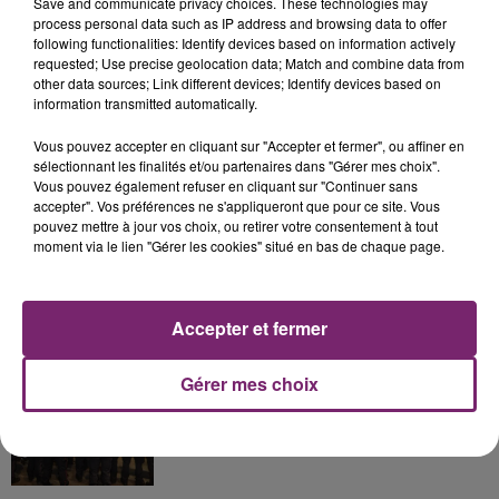
Save and communicate privacy choices. These technologies may
process personal data such as IP address and browsing data to offer
following functionalities: Identify devices based on information actively
La Bulle - Guinguette éphémère
requested; Use precise geolocation data; Match and combine data from
de Frelinghien !
other data sources; Link different devices; Identify devices based on
information transmitted automatically.
Vous pouvez accepter en cliquant sur "Accepter et fermer", ou affiner en
sélectionnant les finalités et/ou partenaires dans "Gérer mes choix".
Vous pouvez également refuser en cliquant sur "Continuer sans
éclipse solaire du 12 Août 2026
accepter". Vos préférences ne s'appliqueront que pour ce site. Vous
pouvez mettre à jour vos choix, ou retirer votre consentement à tout
moment via le lien "Gérer les cookies" situé en bas de chaque page.
Accepter et fermer
158 pompiers de la région sont
partis hier soir pour la Gironde
Gérer mes choix