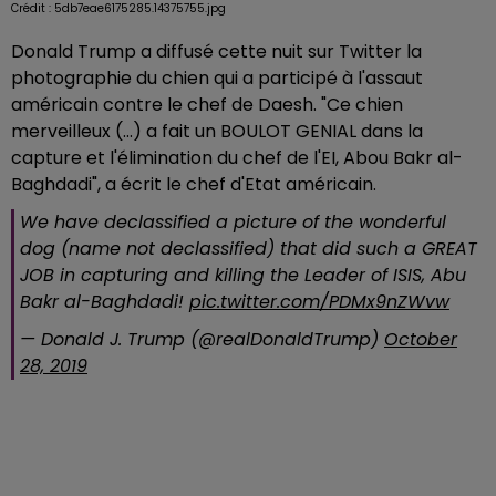
Crédit :
5db7eae6175285.14375755.jpg
Donald Trump a diffusé cette nuit sur Twitter la
photographie du chien qui a participé à l'assaut
américain contre le chef de Daesh. "Ce chien
merveilleux (...) a fait un BOULOT GENIAL dans la
capture et l'élimination du chef de l'EI, Abou Bakr al-
Baghdadi", a écrit le chef d'Etat américain.
We have declassified a picture of the wonderful
dog (name not declassified) that did such a GREAT
JOB in capturing and killing the Leader of ISIS, Abu
Bakr al-Baghdadi!
pic.twitter.com/PDMx9nZWvw
— Donald J. Trump (@realDonaldTrump)
October
28, 2019