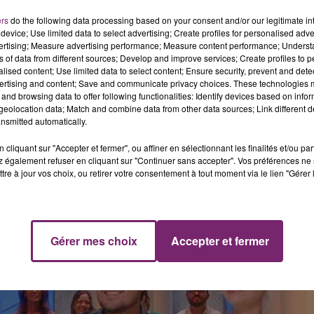
ers
do the following data processing based on your consent and/or our legitimate int
device; Use limited data to select advertising; Create profiles for personalised adver
vertising; Measure advertising performance; Measure content performance; Unders
ns of data from different sources; Develop and improve services; Create profiles to 
alised content; Use limited data to select content; Ensure security, prevent and detect
ertising and content; Save and communicate privacy choices. These technologies
and browsing data to offer following functionalities: Identify devices based on infor
eolocation data; Match and combine data from other data sources; Link different de
nsmitted automatically.
cliquant sur "Accepter et fermer", ou affiner en sélectionnant les finalités et/ou pa
 également refuser en cliquant sur "Continuer sans accepter". Vos préférences ne 
tre à jour vos choix, ou retirer votre consentement à tout moment via le lien "Gérer 
Gérer mes choix
Accepter et fermer