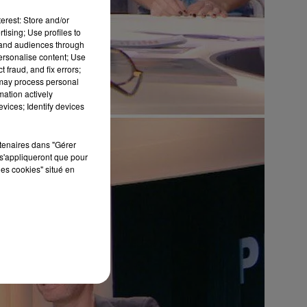
erest: Store and/or
tising; Use profiles to
tand audiences through
personalise content; Use
 fraud, and fix errors;
 may process personal
mation actively
vices; Identify devices
rtenaires dans "Gérer
s'appliqueront que pour
les cookies" situé en