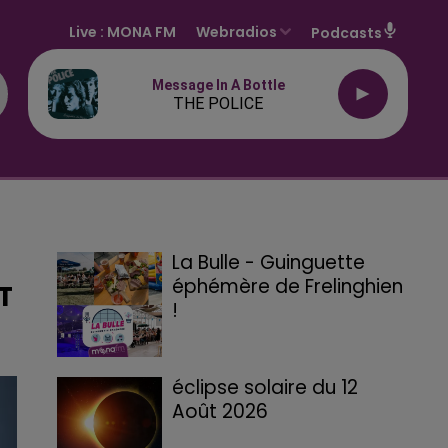
Live :
MONA FM
Webradios
Podcasts
Message In A Bottle
THE POLICE
La Bulle - Guinguette
éphémère de Frelinghien
T
!
éclipse solaire du 12
Août 2026