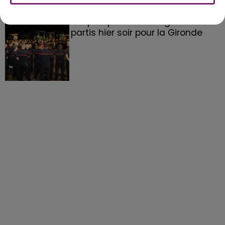
158 pompiers de la région sont
partis hier soir pour la Gironde