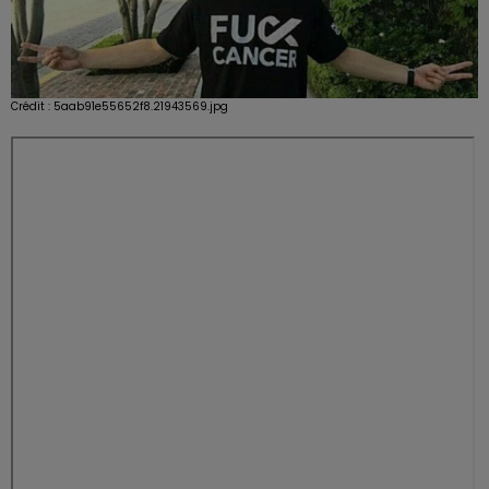
Crédit :
5aab91e55652f8.21943569.jpg