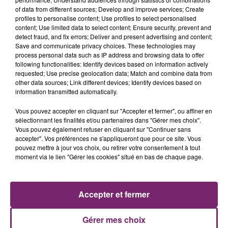
of data from different sources; Develop and improve services; Create
profiles to personalise content; Use profiles to select personalised
content; Use limited data to select content; Ensure security, prevent and
detect fraud, and fix errors; Deliver and present advertising and content;
Save and communicate privacy choices. These technologies may
process personal data such as IP address and browsing data to offer
following functionalities: Identify devices based on information actively
requested; Use precise geolocation data; Match and combine data from
other data sources; Link different devices; Identify devices based on
information transmitted automatically.
Vous pouvez accepter en cliquant sur "Accepter et fermer", ou affiner en
La Bulle - Guinguette éphémère
sélectionnant les finalités et/ou partenaires dans "Gérer mes choix".
de Frelinghien !
Vous pouvez également refuser en cliquant sur "Continuer sans
accepter". Vos préférences ne s'appliqueront que pour ce site. Vous
pouvez mettre à jour vos choix, ou retirer votre consentement à tout
moment via le lien "Gérer les cookies" situé en bas de chaque page.
éclipse solaire du 12 Août 2026
Accepter et fermer
Gérer mes choix