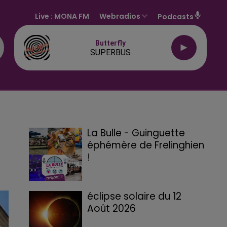
Live :
MONA FM
Webradios
Podcasts
Butterfly
SUPERBUS
La Bulle - Guinguette
éphémère de Frelinghien
!
éclipse solaire du 12
Août 2026