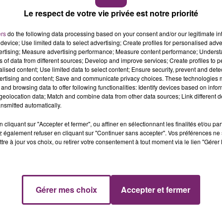
Le respect de votre vie privée est notre priorité
ers
do the following data processing based on your consent and/or our legitimate int
device; Use limited data to select advertising; Create profiles for personalised adver
vertising; Measure advertising performance; Measure content performance; Unders
ns of data from different sources; Develop and improve services; Create profiles to 
alised content; Use limited data to select content; Ensure security, prevent and detect
ertising and content; Save and communicate privacy choices. These technologies
and browsing data to offer following functionalities: Identify devices based on infor
eolocation data; Match and combine data from other data sources; Link different de
nsmitted automatically.
cliquant sur "Accepter et fermer", ou affiner en sélectionnant les finalités et/ou pa
 également refuser en cliquant sur "Continuer sans accepter". Vos préférences ne 
tre à jour vos choix, ou retirer votre consentement à tout moment via le lien "Gérer 
Gérer mes choix
Accepter et fermer