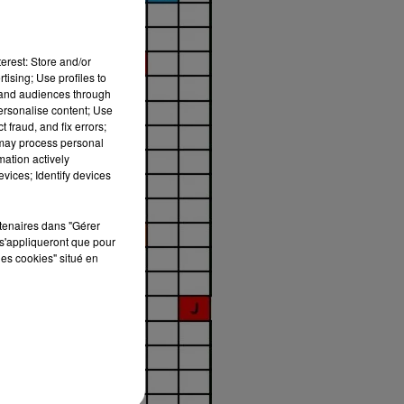
erest: Store and/or
tising; Use profiles to
tand audiences through
personalise content; Use
 fraud, and fix errors;
 may process personal
mation actively
vices; Identify devices
rtenaires dans "Gérer
s'appliqueront que pour
les cookies" situé en