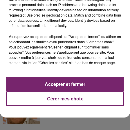
process personal data such as IP address and browsing data to offer
following functionalities: Identify devices based on information actively
La Bulle - Guinguette éphémère
requested; Use precise geolocation data; Match and combine data from
de Frelinghien !
other data sources; Link different devices; Identify devices based on
information transmitted automatically.
Vous pouvez accepter en cliquant sur "Accepter et fermer", ou affiner en
sélectionnant les finalités et/ou partenaires dans "Gérer mes choix".
Vous pouvez également refuser en cliquant sur "Continuer sans
158 pompiers de la région sont
accepter". Vos préférences ne s'appliqueront que pour ce site. Vous
partis hier soir pour la Gironde
pouvez mettre à jour vos choix, ou retirer votre consentement à tout
moment via le lien "Gérer les cookies" situé en bas de chaque page.
Accepter et fermer
Accusé de violences sexistes et
sexuelles, Gérard Darmon ne se...
Gérer mes choix