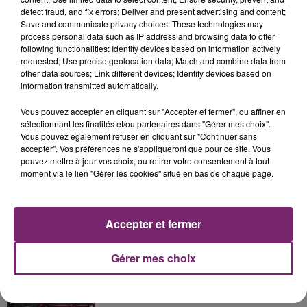
detect fraud, and fix errors; Deliver and present advertising and content;
Save and communicate privacy choices. These technologies may
process personal data such as IP address and browsing data to offer
following functionalities: Identify devices based on information actively
requested; Use precise geolocation data; Match and combine data from
other data sources; Link different devices; Identify devices based on
La Bulle - Guinguette éphémère
information transmitted automatically.
de Frelinghien !
Vous pouvez accepter en cliquant sur "Accepter et fermer", ou affiner en
sélectionnant les finalités et/ou partenaires dans "Gérer mes choix".
Vous pouvez également refuser en cliquant sur "Continuer sans
accepter". Vos préférences ne s'appliqueront que pour ce site. Vous
pouvez mettre à jour vos choix, ou retirer votre consentement à tout
éclipse solaire du 12 Août 2026
moment via le lien "Gérer les cookies" situé en bas de chaque page.
Accepter et fermer
Gérer mes choix
158 pompiers de la région sont
partis hier soir pour la Gironde