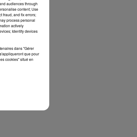
tand audiences through
personalise content; Use
 fraud, and fix errors;
 may process personal
mation actively
vices; Identify devices
rtenaires dans "Gérer
s'appliqueront que pour
les cookies" situé en