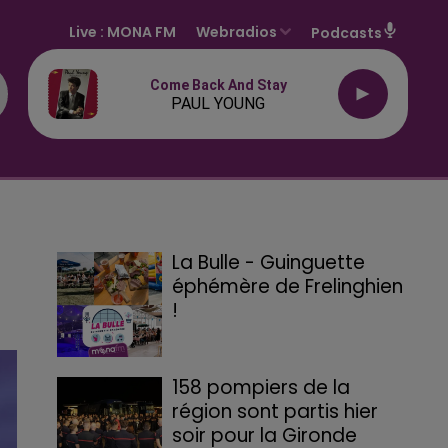
Live :
MONA FM
Webradios
Podcasts
Come Back And Stay
PAUL YOUNG
La Bulle - Guinguette
éphémère de Frelinghien
!
158 pompiers de la
région sont partis hier
soir pour la Gironde