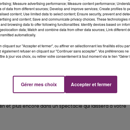
vertising; Measure advertising performance; Measure content performance; Unders
ns of data from different sources; Develop and improve services; Create profiles to 
alised content; Use limited data to select content; Ensure security, prevent and detect
ertising and content; Save and communicate privacy choices. These technologies
and browsing data to offer following functionalities: Identify devices based on infor
eolocation data; Match and combine data from other data sources; Link different de
nsmitted automatically.
cliquant sur "Accepter et fermer", ou affiner en sélectionnant les finalités et/ou pa
 également refuser en cliquant sur "Continuer sans accepter". Vos préférences ne 
tre à jour vos choix, ou retirer votre consentement à tout moment via le lien "Gérer 
rdinaire au spectacle de Disney sur Glace La Magie
Disney inoubliables, avec Mickey le Maître de cérémonie,
Gérer mes choix
Accepter et fermer
uses princesses Disney accompagnées de leurs princes.
lsa et Olaf. Chantez sur des passages de Toy Story, Le
din et plus encore dans un spectacle qui laissera à votre