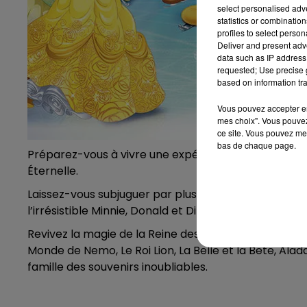
select personalised ad
statistics or combinatio
profiles to select person
Deliver and present adv
data such as IP address 
requested; Use precise g
based on information tra
Vous pouvez accepter en 
mes choix". Vous pouvez
ce site. Vous pouvez met
bas de chaque page.
Préparez-vous à vivre une expérience Disney extrao
Éternelle.
Laissez-vous subjuguer par plus de 50 personnages 
l’irrésistible Minnie, Donald et Dingo et de nombre
Revivez la magie de la Reine des Neiges avec Anna, E
Monde de Nemo, Le Roi Lion, La Belle et la Bête, Alad
famille des souvenirs inoubliables.