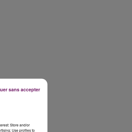
uer sans accepter
erest: Store and/or
tising; Use profiles to