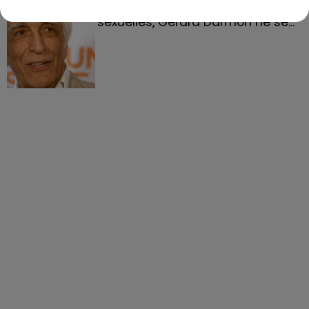
Accusé de violences sexistes et
sexuelles, Gérard Darmon ne se...