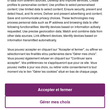
of data from different sources; Develop and improve services; Create
profiles to personalise content; Use profiles to select personalised
content; Use limited data to select content; Ensure security, prevent and
detect fraud, and fix errors; Deliver and present advertising and content;
Save and communicate privacy choices. These technologies may
process personal data such as IP address and browsing data to offer
following functionalities: Identify devices based on information actively
requested; Use precise geolocation data; Match and combine data from
other data sources; Link different devices; Identify devices based on
information transmitted automatically.
La Bulle - Guinguette éphémère
Vous pouvez accepter en cliquant sur "Accepter et fermer", ou affiner en
de Frelinghien !
sélectionnant les finalités et/ou partenaires dans "Gérer mes choix".
Vous pouvez également refuser en cliquant sur "Continuer sans
accepter". Vos préférences ne s'appliqueront que pour ce site. Vous
pouvez mettre à jour vos choix, ou retirer votre consentement à tout
moment via le lien "Gérer les cookies" situé en bas de chaque page.
158 pompiers de la région sont
partis hier soir pour la Gironde
Accepter et fermer
Gérer mes choix