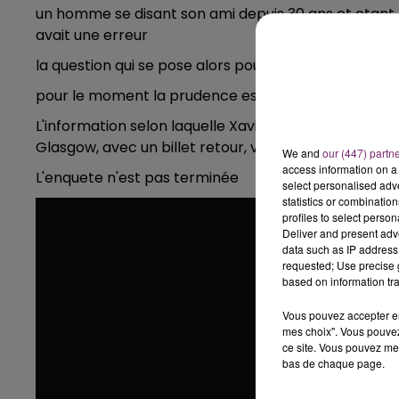
un homme se disant son ami depuis 30 ans et etant all
avait une erreur
la question qui se pose alors pour a t il les emprein
pour le moment la prudence est de mise .
L'information selon laquelle Xavier Dupont de Ligonn
Glasgow, avec un billet retour, vient de la police éco
We and
our (447) partn
access information on a 
L'enquete n'est pas terminée
select personalised ad
statistics or combinatio
profiles to select person
Deliver and present adv
data such as IP address 
requested; Use precise g
based on information tra
Vous pouvez accepter en 
mes choix". Vous pouvez
ce site. Vous pouvez met
bas de chaque page.