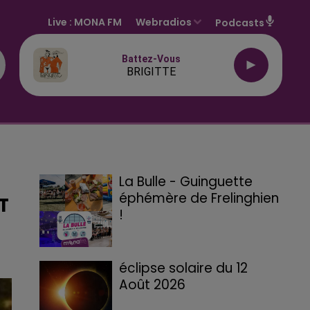
Live :
MONA FM
Webradios
Podcasts
Battez-Vous
BRIGITTE
La Bulle - Guinguette
éphémère de Frelinghien
T
!
éclipse solaire du 12
Août 2026