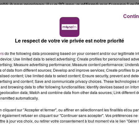
é à son mariage ,il y a 30 ans ,a affirmé sur Europe 1 qu'il
Contin
tes digitales de Xavier Dupont de Ligonnés
Le respect de votre vie privée est notre priorité
ès était vivant et s'apprêtait à prendre un avion pour
ssaise.
ers
do the following data processing based on your consent and/or our legitimate int
device; Use limited data to select advertising; Create profiles for personalised adver
vertising; Measure advertising performance; Measure content performance; Unders
ns of data from different sources; Develop and improve services; Create profiles to 
alised content; Use limited data to select content; Ensure security, prevent and detect
ertising and content; Save and communicate privacy choices. These technologies
and browsing data to offer following functionalities: Identify devices based on infor
eolocation data; Match and combine data from other data sources; Link different de
nsmitted automatically.
cliquant sur "Accepter et fermer", ou affiner en sélectionnant les finalités et/ou pa
 également refuser en cliquant sur "Continuer sans accepter". Vos préférences ne 
tre à jour vos choix, ou retirer votre consentement à tout moment via le lien "Gérer 