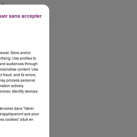
 y
uer sans accepter
erest: Store and/or
tising; Use profiles to
tand audiences through
personalise content; Use
 fraud, and fix errors;
 may process personal
mation actively
vices; Identify devices
rtenaires dans "Gérer
s'appliqueront que pour
les cookies" situé en