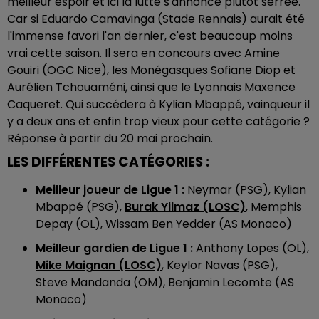
meilleur espoir et ici la lutte s'annonce plutôt serrée.
Car si Eduardo Camavinga (Stade Rennais) aurait été
l'immense favori l'an dernier, c'est beaucoup moins
vrai cette saison. Il sera en concours avec Amine
Gouiri (OGC Nice), les Monégasques Sofiane Diop et
Aurélien Tchouaméni, ainsi que le Lyonnais Maxence
Caqueret. Qui succédera à Kylian Mbappé, vainqueur il
y a deux ans et enfin trop vieux pour cette catégorie ?
Réponse à partir du 20 mai prochain.
LES DIFFÉRENTES CATÉGORIES :
Meilleur joueur de Ligue 1 :
Neymar (PSG), Kylian
Mbappé (PSG),
Burak Yilmaz (LOSC)
, Memphis
Depay (OL), Wissam Ben Yedder (AS Monaco)
Meilleur gardien de Ligue 1 :
Anthony Lopes (OL),
Mike Maignan (LOSC)
, Keylor Navas (PSG),
Steve Mandanda (OM), Benjamin Lecomte (AS
Monaco)