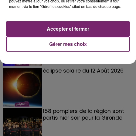
pouvez mettre à jour vos choix, ou retirer votre consentement à tout
moment via le lien "Gérer les cookies" situé en bas de chaque page.
Accepter et fermer
La Bulle - Guinguette éphémère
de Frelinghien !
Gérer mes choix
éclipse solaire du 12 Août 2026
158 pompiers de la région sont
partis hier soir pour la Gironde