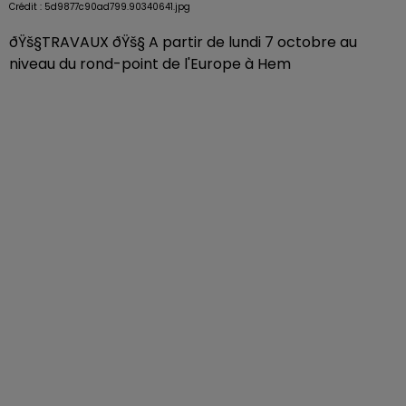
Crédit :
5d9877c90ad799.90340641.jpg
ðŸš§TRAVAUX ðŸš§ A partir de lundi 7 octobre au
niveau du rond-point de l'Europe à Hem