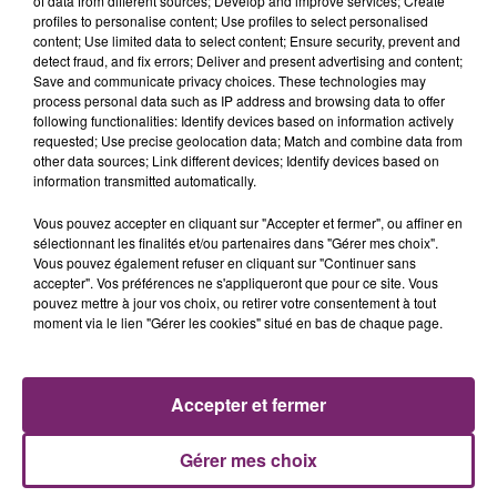
of data from different sources; Develop and improve services; Create
profiles to personalise content; Use profiles to select personalised
content; Use limited data to select content; Ensure security, prevent and
detect fraud, and fix errors; Deliver and present advertising and content;
Save and communicate privacy choices. These technologies may
process personal data such as IP address and browsing data to offer
following functionalities: Identify devices based on information actively
requested; Use precise geolocation data; Match and combine data from
other data sources; Link different devices; Identify devices based on
information transmitted automatically.
Vous pouvez accepter en cliquant sur "Accepter et fermer", ou affiner en
sélectionnant les finalités et/ou partenaires dans "Gérer mes choix".
Vous pouvez également refuser en cliquant sur "Continuer sans
accepter". Vos préférences ne s'appliqueront que pour ce site. Vous
pouvez mettre à jour vos choix, ou retirer votre consentement à tout
ACTUS
RADIO
PODCASTS
moment via le lien "Gérer les cookies" situé en bas de chaque page.
JEUX
PHOTOS
PUBLICITÉ
Accepter et fermer
Gérer mes choix
Plan du site
Mentions légales